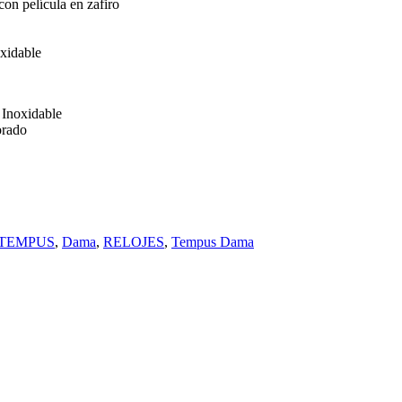
on película en zafiro
xidable
Inoxidable
orado
TEMPUS
,
Dama
,
RELOJES
,
Tempus Dama