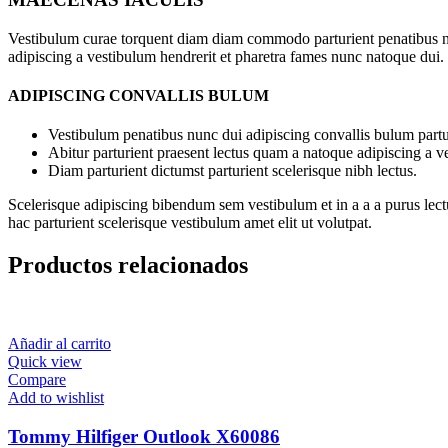
Vestibulum curae torquent diam diam commodo parturient penatibus nunc
adipiscing a vestibulum hendrerit et pharetra fames nunc natoque dui.
ADIPISCING CONVALLIS BULUM
Vestibulum penatibus nunc dui adipiscing convallis bulum partu
Abitur parturient praesent lectus quam a natoque adipiscing a 
Diam parturient dictumst parturient scelerisque nibh lectus.
Scelerisque adipiscing bibendum sem vestibulum et in a a a purus lect
hac parturient scelerisque vestibulum amet elit ut volutpat.
Productos relacionados
Añadir al carrito
Quick view
Compare
Add to wishlist
Tommy Hilfiger Outlook X60086