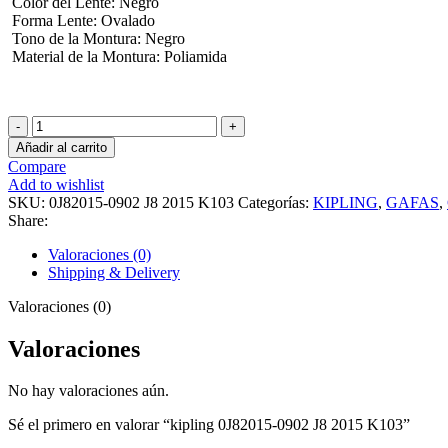
Color del Lente: Negro
Forma Lente
:
Ovalado
Tono de la Montura: Negro
Material de la Montura:
Poliamida
kipling
0J82015-
Añadir al carrito
0902
Compare
J8
Add to wishlist
2015
SKU:
0J82015-0902 J8 2015 K103
Categorías:
KIPLING
,
GAFAS
,
K103
Share:
cantidad
Valoraciones (0)
Shipping & Delivery
Valoraciones (0)
Valoraciones
No hay valoraciones aún.
Sé el primero en valorar “kipling 0J82015-0902 J8 2015 K103”